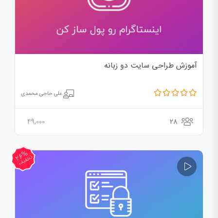
آموزش طراحی سایت دو زبانه
علی حاجی محمدی
49,000
28
26%
تخفیف