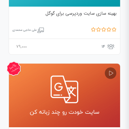
بهینه سازی سایت وردپرسی برای گوگل
علی حاجی محمدی
79,000
14
100%
تخفیف