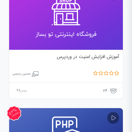
آموزش افزایش امنیت در وردپرس
حسین رحیمی
99,000
26
53%
تخفیف