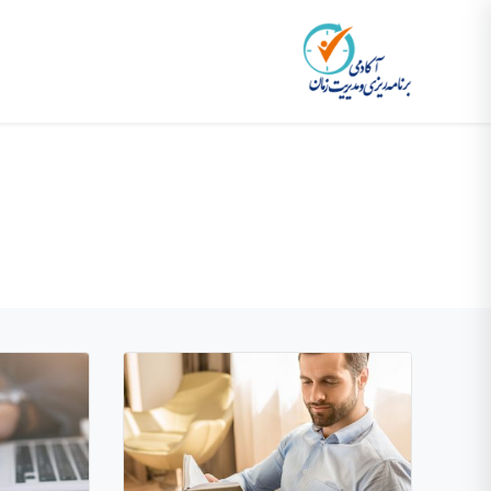
وردپرس
پلن آکادمی
بلاگ
وردپرس